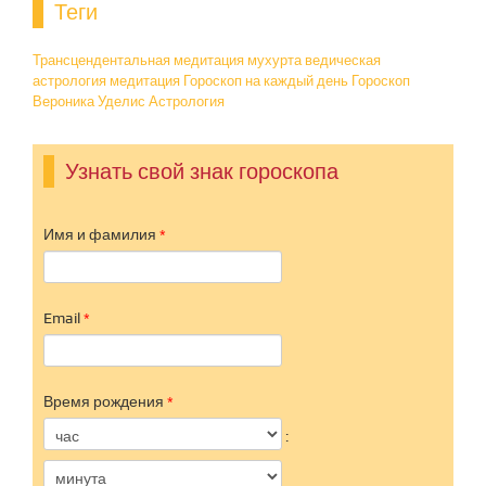
Теги
Трансцендентальная медитация
мухурта ведическая
астрология
медитация
Гороскоп на каждый день
Гороскоп
Вероника Уделис
Астрология
Узнать свой знак гороскопа
Имя и фамилия
*
Email
*
Время рождения
*
Час
Минута
: