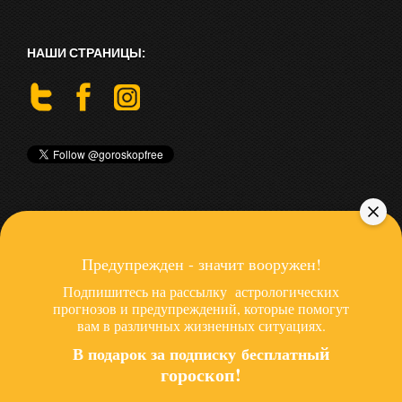
НАШИ СТРАНИЦЫ:
ПОСЛЕДНИЕ СТАТЬИ
Предупрежден - значит вооружен!
Гороскоп бесплатно - в чем подвох?
Подпишитесь на рассылку астрологических
Иллюзии звезды Инстаграмма
прогнозов и предупреждений, которые помогут
вам в различных жизненных ситуациях.
Роботизация и медитация
й
В подарок за подписку беспла
тны
ещё
гороскоп!