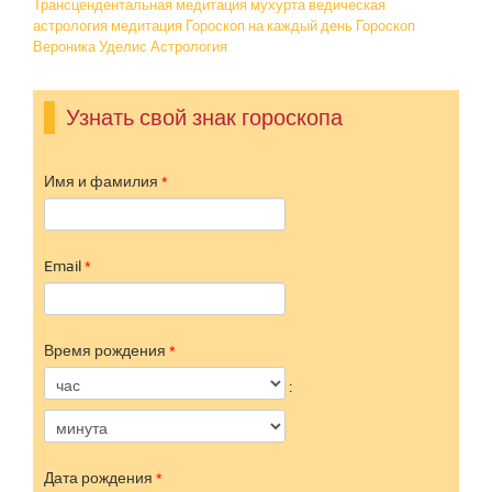
Трансцендентальная медитация
мухурта ведическая
астрология
медитация
Гороскоп на каждый день
Гороскоп
Вероника Уделис
Астрология
Узнать свой знак гороскопа
Имя и фамилия
*
Email
*
Время рождения
*
Час
Минута
:
Дата рождения
*