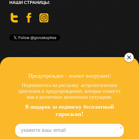
НАШИ СТРАНИЦЫ:
ПОСЛЕДНИЕ СТАТЬИ
Предупрежден - значит вооружен!
Гороскоп бесплатно - в чем подвох?
Подпишитесь на рассылку астрологических
Иллюзии звезды Инстаграмма
прогнозов и предупреждений, которые помогут
вам в различных жизненных ситуациях.
Роботизация и медитация
й
В подарок за подписку беспла
тны
ещё
гороскоп!
*